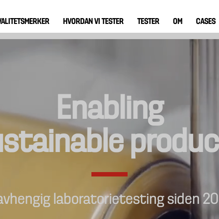
VALITETSMERKER
HVORDAN VI TESTER
TESTER
OM
CASES
Enabling
stainable produ
avhengig laboratorietesting siden 20