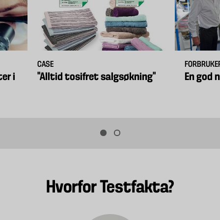
CASE
FORBRUKE
er i
"Alltid tosifret salgsøkning"
En god 
Hvorfor Testfakta?