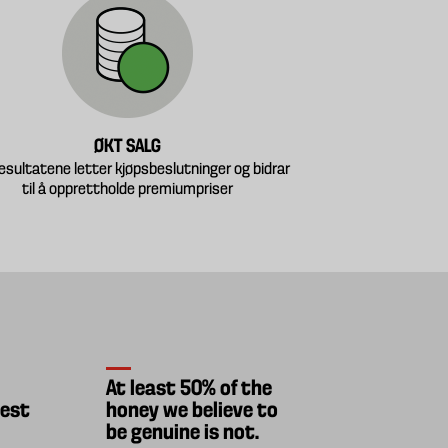
ØKT SALG
esultatene letter kjøpsbeslutninger og bidrar
til å opprettholde premiumpriser
At least 50% of the
test
honey we believe to
be genuine is not.