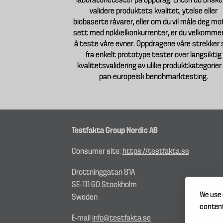
laboratorietester på oppdrag. Enten du ønske
validere produktets kvalitet, ytelse eller
biobaserte råvarer, eller om du vil måle deg mo
sett med nøkkelkonkurrenter, er du velkommen
å teste våre evner. Oppdragene våre strekker 
fra enkelt prototype tester over langsiktig
kvalitetsvalidering av ulike produktkategorier 
pan-europeisk benchmarktesting.
Testfakta Group Nordic AB
Consumer site:
https://testfakta.se
Drottninggatan 81A
SE–111 60 Stockholm
We use 
Sweden
content
E-mail
info@testfakta.se