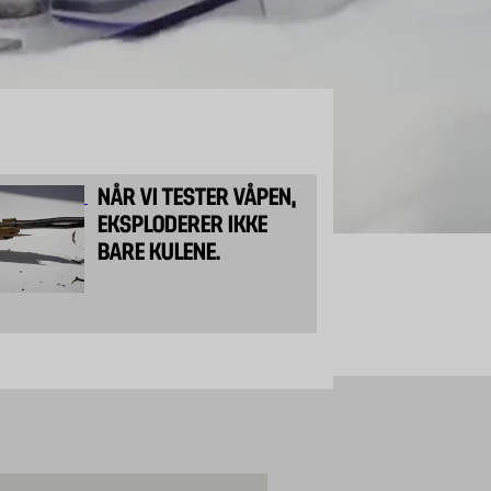
NÅR VI TESTER VÅPEN,
H
EKSPLODERER IKKE
H
BARE KULENE.
B