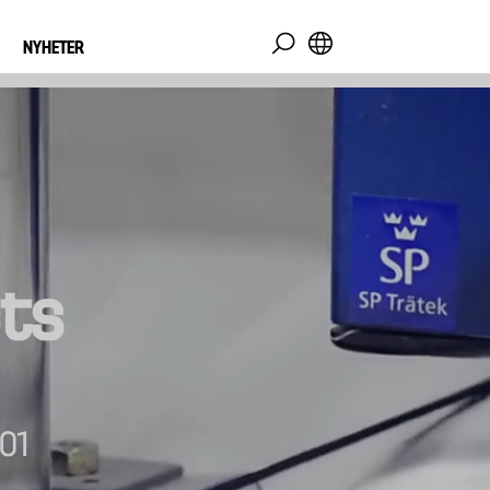
NYHETER
cts
01