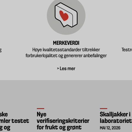
MERKEVERDI
g
Høye kvalitetsstandarder tiltrekker
Testr
forbrukerlojalitet og genererer anbefalinger
> Les mer
ske
Nye
Skalljakker i
mler testet
verifiseringskriterier
laboratorie
g og
for frukt og grønt
MAI 12, 2026