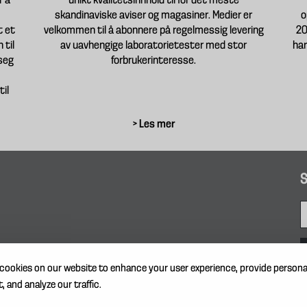
r å
unikt kvalitetsinnhold til for det meste
skandinaviske aviser og magasiner. Medier er
o
t et
velkommen til å abonnere på regelmessig levering
20
 til
av uavhengige laboratorietester med stor
har
seg
forbrukerinteresse.
til
> Les mer
S
cookies on our website to enhance your user experience, provide persona
, and analyze our traffic.