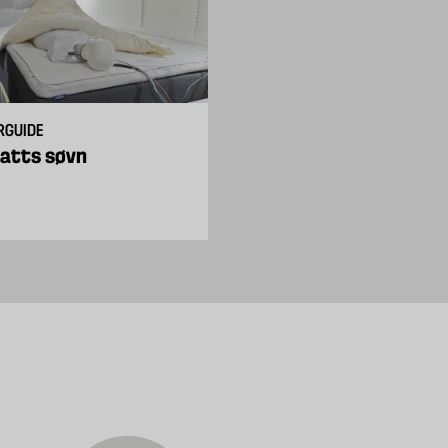
RGUIDE
CASE
natts søvn
En stor WOW-effekt