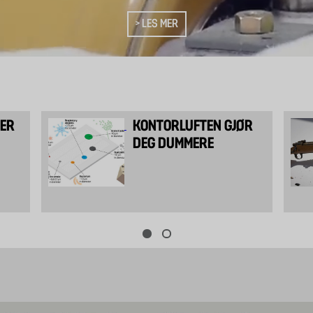
> LES MER
GER
KONTORLUFTEN GJØR
DEG DUMMERE