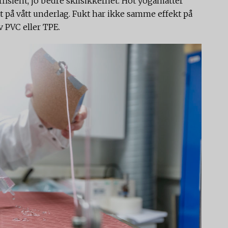
ffisient, jo bedre sklisikkerhet. Hot yogamatter
 på vått underlag. Fukt har ikke samme effekt på
v PVC eller TPE.