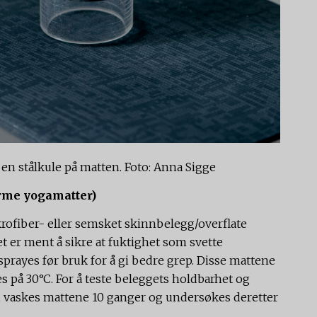
e en stålkule på matten. Foto: Anna Sigge
rme yogamatter)
krofiber- eller semsket skinnbelegg/overflate
 er ment å sikre at fuktighet som svette
sprayes før bruk for å gi bedre grep. Disse mattene
 på 30°C. For å teste beleggets holdbarhet og
, vaskes mattene 10 ganger og undersøkes deretter