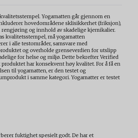
a kvalitetsstempel. Yogamatten går gjennom en
inkluderer hovedområdene sklisikkerhet (friksjon),
, rengjøring og innhold av skadelige kjemikalier.
ktas kvalitetsstempel, må yogamatten
r i alle testområder, samsvare med
roduktet og overholde grenseverdien for utslipp
delige for helse og miljø. Dette bekrefter Verified
produktet har konsekvent høy kvalitet. For å få en
lsen til yogamatten, er den testet og
mprodukt i samme kategori. Yogamatter er testet
erer fuktighet spesielt godt. De har et