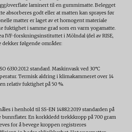
gg/overflate laminert til en gummimatte. Belegget
tte absorberes godt eller at matten kan sprayes før
jonelle matter er laget av et homogent materiale
ke fuktighet i samme grad som en varm yogamatte.
a IVF-forskningsinstituttet i Mölndal (del av RISE,
ne dekker følgende områder:
 ISO 6330:2012 standard. Maskinvask ved 30°C
mperatur. Termisk aldring i klimakammeret over 14
n relativ fuktighet på 50 %.
måles i henhold til SS-EN 14882:2019 standarden på
re bunnflater. En korkkledd trekkkropp på 700 gram
eves for å bevege kroppen registreres