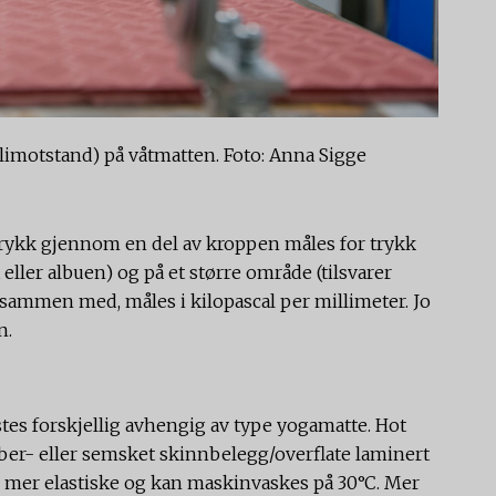
limotstand) på våtmatten. Foto: Anna Sigge
 trykk gjennom en del av kroppen måles for trykk
eller albuen) og på et større område (tilsvarer
sammen med, måles i kilopascal per millimeter. Jo
n.
tes forskjellig avhengig av type yogamatte. Hot
iber- eller semsket skinnbelegg/overflate laminert
 mer elastiske og kan maskinvaskes på 30°C. Mer