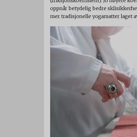
(friksjonskoeffisient). Jo høyere koe
oppnår betydelig bedre sklisikkerhet
mer tradisjonelle yogamatter laget a