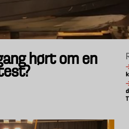
gang hørt om en
test?
k
d
T