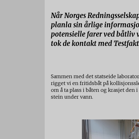
Når Norges Redningsselskape
planla sin årlige informas
potensielle farer ved båtli
tok de kontakt med Testfakt
Sammen med det statseide laboratori
rigget vi en fritidsbåt på kollisjons
om å ta plass i båten og krasjet den i
stein under vann.