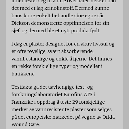
limet festet seg til andre overflater, dekket han
det med et lag krinolinstoff. Dermed kunne
hans kone enkelt behandle sine egne sår.
Dickson demonstrerte oppfinnelsen for sin
sjef, og dermed ble et nytt produkt født.
I dag er plaster designet for en aktiv livsstil og
er ofte tøyelige, svært absorberende,
vannbestandige og enkle å fjerne. Det finnes
en rekke forskjellige typer og modeller i
butikkene.
Testfakta ga det uavhengige test- og
forskningslaboratoriet Eurofins ATS i
Frankrike i oppdrag å teste 29 forskjellige
merker av vannresistente plaster som selges
på det europeiske markedet på vegne av Orkla
Wound Care.