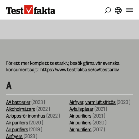
Hoppa
till
huvudinnehåll
För ett mer komplett testarkiv, besök gärna vår svenska
konsumentsajt::
https://www.testfakta.se/sv/testarkiv
A
AA batterier
(
2023
)
Airfryer, varmluftsfritös
(
2023
)
Alkoholmätare
(
2022
)
Avfallspåsar
(
2021
)
Avloppsrör inomhus
(
2022
)
Air purifiers
(
2021
)
Air purifiers
(
2020
)
Air purifiers
(
2020
)
Air purifiers
(
2019
)
Air purifiers
(
2017
)
Airfryers
(
2023
)