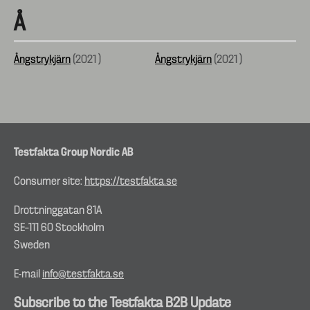
Å
Ångstrykjärn
(
2021
)
Ångstrykjärn
(
2021
)
Testfakta Group Nordic AB
Consumer site:
https://testfakta.se
Drottninggatan 81A
SE–111 60 Stockholm
Sweden
E-mail
info@testfakta.se
Subscribe to the Testfakta B2B Update