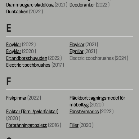
Dammsugare sladdlösa
(
2021
)
Deodoranter
(
2022
)
Duntäcken
(
2022
)
E
Elcyklar
(
2022
)
Elcyklar
(
2021
)
Elcyklar
(
2020
)
Elgrillar
(
2021
)
Eltandborsthuvuden
(
2022
)
Electric toothbrushes (
2024
)
Electric toothbrushes
(
2017
)
F
Fiskpinnar
(
2022
)
Fläckborttagningsmedel för
möbeltyg
(
2020
)
Fläktar (Torn- /pelarfläktar)
Fönstermarkis
(
2022
)
(
2020
)
Förbränningstoalett
(
2016
)
Filler
(
2020
)