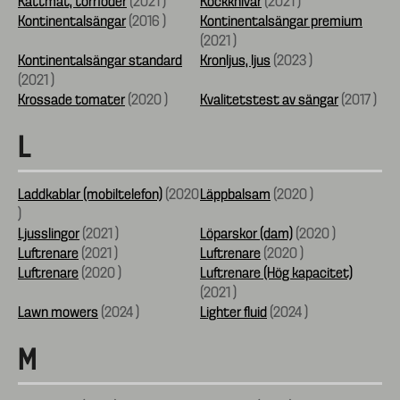
Kattmat, torrfoder
(
2021
)
Kockknivar
(
2021
)
Kontinentalsängar
(
2016
)
Kontinentalsängar premium
(
2021
)
Kontinentalsängar standard
Kronljus, ljus
(
2023
)
(
2021
)
Krossade tomater
(
2020
)
Kvalitetstest av sängar
(
2017
)
L
Laddkablar (mobiltelefon)
(
2020
Läppbalsam
(
2020
)
)
Ljusslingor
(
2021
)
Löparskor (dam)
(
2020
)
Luftrenare
(
2021
)
Luftrenare
(
2020
)
Luftrenare
(
2020
)
Luftrenare (Hög kapacitet)
(
2021
)
Lawn mowers
(
2024
)
Lighter fluid
(
2024
)
M