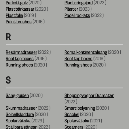
Parkettgolv
(
2020
)
Planteringsjord
(
2022
)
Plastbärkassar
(
2020
)
Plåster
(
2023
)
Plastfolie
(
2019
)
Padel rackets
(
2022
)
Paint brushes
(
2016
)
R
Resårmadrasser
(
2022
)
Roma kontinentalsäng
(
2020
)
Roof top boxes
(
2016
)
Roof top boxes
(
2016
)
Running shoes
(
2020
)
Running shoes
(
2020
)
S
Säng-guiden
(
2020
)
Shoppingvagnar Dramaten
(
2022
)
Skummadrasser
(
2022
)
Smart belysning
(
2020
)
Solcellsladdare
(
2020
)
Spackel
(
2020
)
Spolarvätska
(
2023
)
Spolarvätska
(
2021
)
Ställbara sängar
(
2022
)
Steamers
(
2020
)