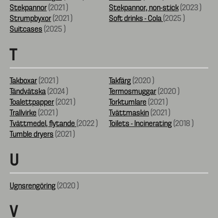
Stekpannor
(
2021
)
Stekpannor, non-stick
(
2023
)
Strumpbyxor
(
2021
)
Soft drinks - Cola
(
2025
)
Suitcases
(
2025
)
T
Takboxar
(
2021
)
Takfärg
(
2020
)
Tändvätska
(
2024
)
Termosmuggar
(
2020
)
Toalettpapper
(
2021
)
Torktumlare
(
2021
)
Trallvirke
(
2021
)
Tvättmaskin
(
2021
)
Tvättmedel, flytande
(
2022
)
Toilets - Incinerating
(
2018
)
Tumble dryers
(
2021
)
U
Ugnsrengöring
(
2020
)
V