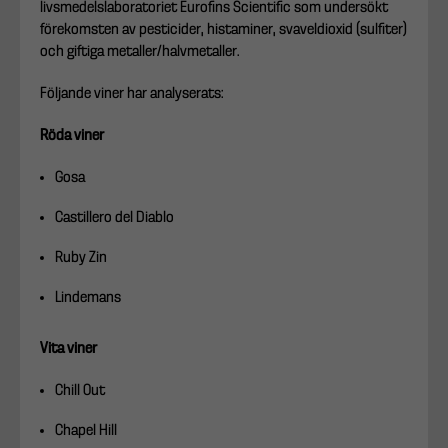
livsmedelslaboratoriet Eurofins Scientific som undersökt
förekomsten av pesticider, histaminer, svaveldioxid (sulfiter)
och giftiga metaller/halvmetaller.
Följande viner har analyserats:
Röda viner
Gosa
Castillero del Diablo
Ruby Zin
Lindemans
Vita viner
Chill Out
Chapel Hill