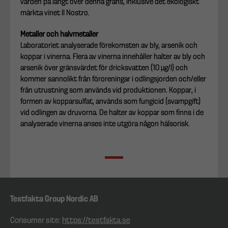
värden på långt över denna gräns, inklusive det ekologiskt
märkta vinet Il Nostro.
Metaller och halvmetaller
Laboratoriet analyserade förekomsten av bly, arsenik och
koppar i vinerna. Flera av vinerna innehåller halter av bly och
arsenik över gränsvärdet för dricksvatten (10 µg/l) och
kommer sannolikt från föroreningar i odlingsjorden och/eller
från utrustning som används vid produktionen. Koppar, i
formen av kopparsulfat, används som fungicid (svampgift)
vid odlingen av druvorna. De halter av koppar som finns i de
analyserade vinerna anses inte utgöra någon hälsorisk.
Testfakta Group Nordic AB
Consumer site:
https://testfakta.se