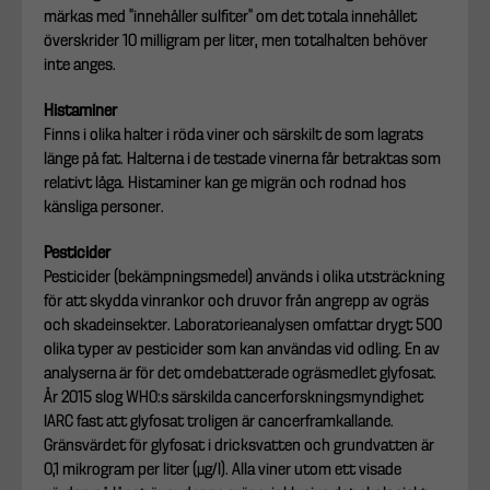
märkas med ”innehåller sulfiter” om det totala innehållet
överskrider 10 milligram per liter, men totalhalten behöver
inte anges.
Histaminer
Finns i olika halter i röda viner och särskilt de som lagrats
länge på fat. Halterna i de testade vinerna får betraktas som
relativt låga. Histaminer kan ge migrän och rodnad hos
känsliga personer.
Pesticider
Pesticider (bekämpningsmedel) används i olika utsträckning
för att skydda vinrankor och druvor från angrepp av ogräs
och skadeinsekter. Laboratorieanalysen omfattar drygt 500
olika typer av pesticider som kan användas vid odling. En av
analyserna är för det omdebatterade ogräsmedlet glyfosat.
År 2015 slog WHO:s särskilda cancerforskningsmyndighet
IARC fast att glyfosat troligen är cancerframkallande.
Gränsvärdet för glyfosat i dricksvatten och grundvatten är
0,1 mikrogram per liter (µg/l). Alla viner utom ett visade