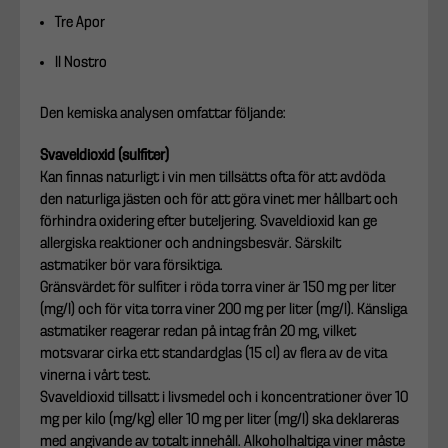
Tre Apor
Il Nostro
Den kemiska analysen omfattar följande:
Svaveldioxid (sulfiter)
Kan finnas naturligt i vin men tillsätts ofta för att avdöda
den naturliga jästen och för att göra vinet mer hållbart och
förhindra oxidering efter buteljering. Svaveldioxid kan ge
allergiska reaktioner och andningsbesvär. Särskilt
astmatiker bör vara försiktiga.
Gränsvärdet för sulfiter i röda torra viner är 150 mg per liter
(mg/l) och för vita torra viner 200 mg per liter (mg/l). Känsliga
astmatiker reagerar redan på intag från 20 mg, vilket
motsvarar cirka ett standardglas (15 cl) av flera av de vita
vinerna i vårt test.
Svaveldioxid tillsatt i livsmedel och i koncentrationer över 10
mg per kilo (mg/kg) eller 10 mg per liter (mg/l) ska deklareras
med angivande av totalt innehåll. Alkoholhaltiga viner måste