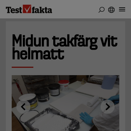
Hoppa
till
huvudinnehåll
Midun takfärg vit
helmatt