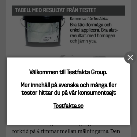
TABELL MED RESULTAT FRÅN TESTET
Välkommen till Testfakta Group.
Mer innehåll på svenska och många fler
Testet omfattar följande delmoment:
tester hittar du på vår konsumentsajt
Täckförmåga
Testfakta.se
Två breda, svarta ränder målas på en gipsskiva
och får torka helt. De svarta ränderna målas
över med takfärgen i två omgångar med en
torktid på 4 timmar mellan målningarna. Den