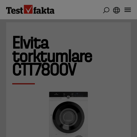
Hoppa
till
huvudinnehåll
Elvita
torktumlare
CTT7800V