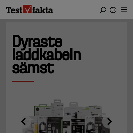
Hoppa
till
huvudinnehåll
Dyraste
laddkabeln
sämst