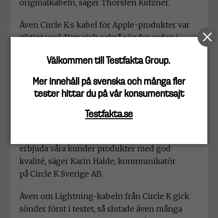
originalkabeln, säger Thorsten Kutzner.
Även Circle K:s kabel för Apple-produkter var
riktigt usel. Den gick också sönder redan i
testets första del, trots att den kostar näst mest
Välkommen till Testfakta Group.
av alla testade lightningkablar, bara 10 kronor
mindre än den dyraste.
Mer innehåll på svenska och många fler
tester hittar du på vår konsumentsajt
– Det här är värdefull information för vår del.
Då vi endast är återförsäljare av produkterna
Testfakta.se
från Cellularline kommer vi givetvis att ta detta
omgående med vår leverantör. Vårt mål är att
erbjuda våra kunder produkter med god
kvalité, säger Karin Halde, kommunikatör
på Circle K Sverige AB.
Även om Lightning-kabeln från Circle K gick
sönder först i testet, så slutade även många