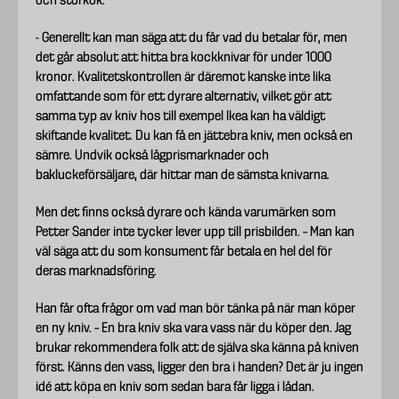
och storkök.
- Generellt kan man säga att du får vad du betalar för, men
det går absolut att hitta bra kockknivar för under 1000
kronor. Kvalitetskontrollen är däremot kanske inte lika
omfattande som för ett dyrare alternativ, vilket gör att
samma typ av kniv hos till exempel Ikea kan ha väldigt
skiftande kvalitet. Du kan få en jättebra kniv, men också en
sämre. Undvik också lågprismarknader och
bakluckeförsäljare, där hittar man de sämsta knivarna.
Men det finns också dyrare och kända varumärken som
Petter Sander inte tycker lever upp till prisbilden. – Man kan
väl säga att du som konsument får betala en hel del för
deras marknadsföring.
Han får ofta frågor om vad man bör tänka på när man köper
en ny kniv. – En bra kniv ska vara vass när du köper den. Jag
brukar rekommendera folk att de själva ska känna på kniven
först. Känns den vass, ligger den bra i handen? Det är ju ingen
idé att köpa en kniv som sedan bara får ligga i lådan.