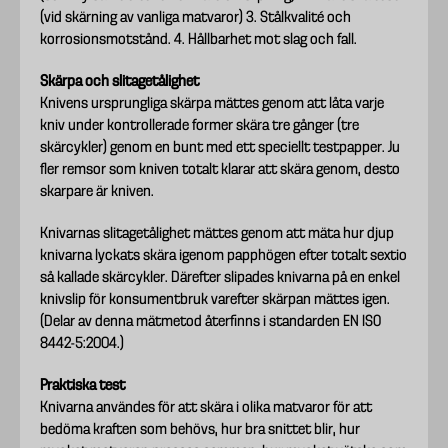
(vid skärning av vanliga matvaror) 3. Stålkvalité och
korrosionsmotstånd. 4. Hållbarhet mot slag och fall.
Skärpa och slitagetålighet
Knivens ursprungliga skärpa mättes genom att låta varje
kniv under kontrollerade former skära tre gånger (tre
skärcykler) genom en bunt med ett speciellt testpapper. Ju
fler remsor som kniven totalt klarar att skära genom, desto
skarpare är kniven.
Knivarnas slitagetålighet mättes genom att mäta hur djup
knivarna lyckats skära igenom papphögen efter totalt sextio
så kallade skärcykler. Därefter slipades knivarna på en enkel
knivslip för konsumentbruk varefter skärpan mättes igen.
(Delar av denna mätmetod återfinns i standarden EN ISO
8442-5:2004.)
Praktiska test
Knivarna användes för att skära i olika matvaror för att
bedöma kraften som behövs, hur bra snittet blir, hur