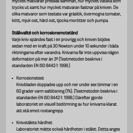
mycket matvaran pressas samman, hur mycket vätska som
trycks ut samt hur mycket matvaran fastnar på kniven. De
olika matvaror som testats var gräslök, övermogna tomater,
kött, mjuk ost, hård ost, tjocka morötter och pumpa.
Stålkvalité och korrosionsmotstånd
Varje kniv spändes fast i en provrigg och kniven böjdes
sedan med en kraft på 30 Newton under 10 sekunder i båda
riktningarna efter varandra. Knivarna får inte uppvisa någon
deformation på mer än 3º (Testmetoden beskrivs i
standarden EN ISO 8442-1: 1998.)
Korrosionstest
Knivbladen doppades upp och ner under sex timmar i en
60 grader varm saltlösning (1%). (Testmetoden beskrivs i
standarden EN ISO 8442-1: 1998.) Därefter gjorde
laboratoriet en visuell bedömning av hur knivarna klarat
att stå emot rostangrepp.
Knivstålets hårdhet
Laboratoriet mätte också hårdheten i stålet. Detta anges