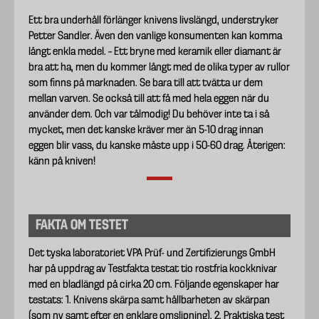
Ett bra underhåll förlänger knivens livslängd, understryker
Petter Sandler. Även den vanlige konsumenten kan komma
långt enkla medel. – Ett bryne med keramik eller diamant är
bra att ha, men du kommer långt med de olika typer av rullor
som finns på marknaden. Se bara till att tvätta ur dem
mellan varven. Se också till att få med hela eggen när du
använder dem. Och var tålmodig! Du behöver inte ta i så
mycket, men det kanske kräver mer än 5-10 drag innan
eggen blir vass, du kanske måste upp i 50-60 drag. Återigen:
känn på kniven!
FAKTA OM TESTET
Det tyska laboratoriet VPA Prüf- und Zertiﬁzierungs GmbH
har på uppdrag av Testfakta testat tio rostfria kockknivar
med en bladlängd på cirka 20 cm. Följande egenskaper har
testats: 1. Knivens skärpa samt hållbarheten av skärpan
(som ny samt efter en enklare omslipning). 2. Praktiska test