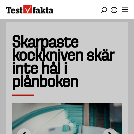
Overslaan
en
naar
de
inhoud
Skarpaste
gaan
kockkniven skär
inte hål i
plånboken