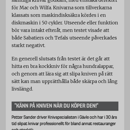
samtliga knivar godkänt, med enstaka defekter
för Mac och Wilfa. Knivarna som tillverkarna
klassats som maskindisksäkra kördes i en
diskmaskin i 50 cykler. Utseende eller funktion
bör vara intakt efteråt, men testet visade att
både Sabatiers och Tefals utseende påverkades
starkt negativt.
En generell slutsats från testet är det går att
hitta en bra kockkniv för några hundralappar,
och genom att lära sig att slipa kniven på rätt
sätt kan man upprätthålla både skärpa och lång
livslängd.
”KÄNN PÅ KNIVEN NÄR DU KÖPER DEN!”
Petter Sander driver Knivspecialisten i Gävle och har i 30 års
tid slipat knivar professionellt för bland annat restauranger