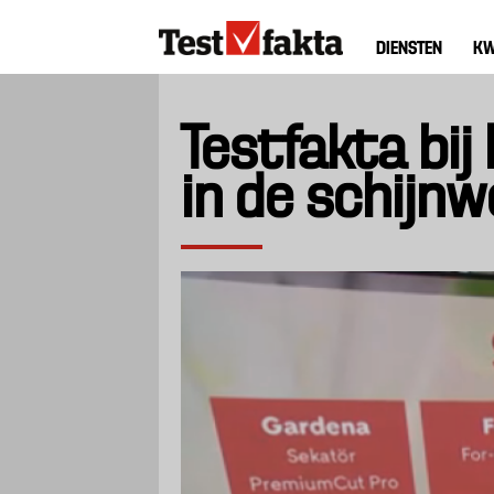
Overslaan
Huvudmeny
en
DIENSTEN
KW
ny
naar
de
inhoud
Testfakta bi
gaan
in de schijnw