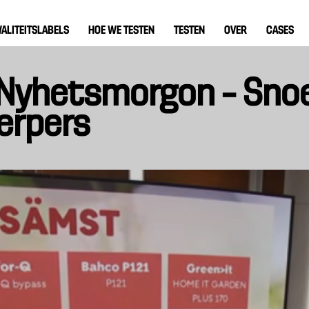
ALITEITSLABELS
HOE WE TESTEN
TESTEN
OVER
CASES
j Nyhetsmorgon – Sno
erpers