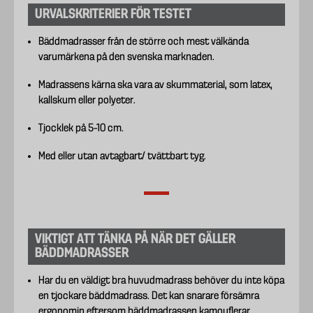
URVALSKRITERIER FÖR TESTET
Bäddmadrasser från de större och mest välkända
varumärkena på den svenska marknaden.
Madrassens kärna ska vara av skummaterial, som latex,
kallskum eller polyeter.
Tjocklek på 5–10 cm.
Med eller utan avtagbart/ tvättbart tyg.
VIKTIGT ATT TÄNKA PÅ NÄR DET GÄLLER
BÄDDMADRASSER
Har du en väldigt bra huvudmadrass behöver du inte köpa
en tjockare bäddmadrass. Det kan snarare försämra
ergonomin eftersom bäddmadrassen kamouflerar