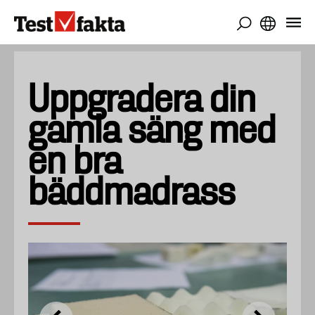
Skip
to
main
content
Uppgradera din
gamla säng med
en bra
bäddmadrass