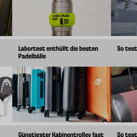
Labortest enthüllt die besten
So test
Padelbälle
Günstigster Kabinentrolley fast
So tes