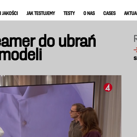
I JAKOŚCI
JAK TESTUJEMY
TESTY
O NAS
CASES
AKTUA
eamer do ubrań
 modeli
s