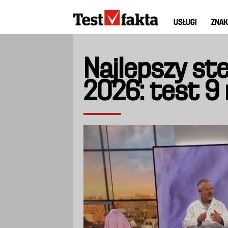
Przejdź
Huvudmeny
do
USŁUGI
ZNAK
ny
treści
Najlepszy st
2026: test 9