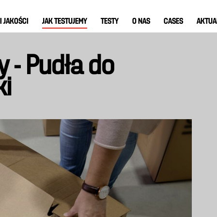
I JAKOŚCI
JAK TESTUJEMY
TESTY
O NAS
CASES
AKTUA
 - Pudła do
ki