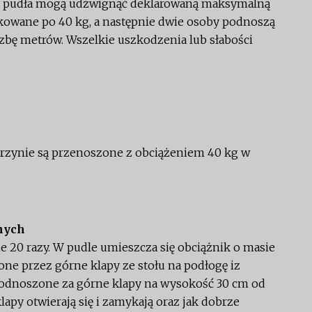
zy pudła mogą udźwignąć deklarowaną maksymalną
kowane po 40 kg, a następnie dwie osoby podnoszą
iczbę metrów. Wszelkie uszkodzenia lub słabości
rzynie są przenoszone z obciążeniem 40 kg w
nych
 20 razy. W pudle umieszcza się obciążnik o masie
one przez górne klapy ze stołu na podłogę iz
 podnoszone za górne klapy na wysokość 30 cm od
klapy otwierają się i zamykają oraz jak dobrze