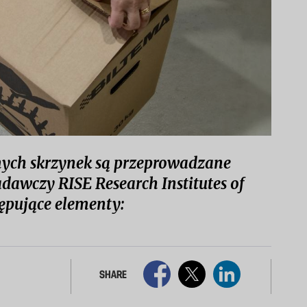
mych skrzynek są przeprowadzane
adawczy RISE Research Institutes of
ępujące elementy:
SHARE