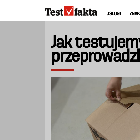
Przejdź
Huvudmeny
do
USŁUGI
ZNAK
ny
treści
Jak testujemy
przeprowadz