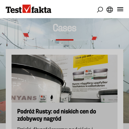
Przejdź
do
treści
Cases
Podróż Rusty: od niskich cen do
zdobywcy nagród