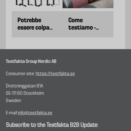
Potrebbe
Come
essere colpa
testiamo -
della tua
Tappetini da
racchetta se il
yoga
tuo gioco è
peggiorato.
Testfakta Group Nordic AB
Consumer site:
https://testfakta.se
Drottninggatan 81A
SE–111 60 Stockholm
Sweden
E-mail
info@testfakta.se
Subscribe to the Testfakta B2B Update