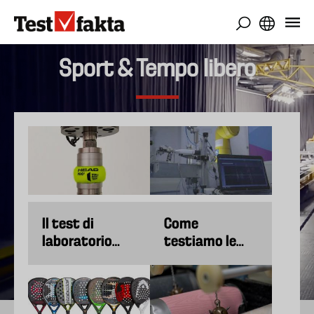
Salta
al
contenuto
principale
Sport & Tempo libero
Il test di
Come
laboratorio
testiamo le
rivela le
racchette da
migliori palline
padel
da padel