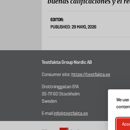
buenas calificaciones y el r
EDITOR:
PUBLISHED: 29 MAYO, 2026
Testfakta Group Nordic AB
Consumer site:
https://testfakta.se
Drottninggatan 81A
SE–111 60 Stockholm
We use 
Sweden
content
E-mail
info@testfakta.se
Acce