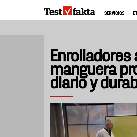
Pasar
Huvudmeny
al
SERVICIOS
E
ny
contenido
principal
Enrolladores
manguera pr
diario y durab