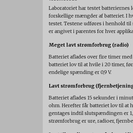
Laboratoriet har testet batteriernes 
forskellige mængder af batteriet. I h
testet. Testene udføres i henhold ti
er angivet i parentes for hver applika
Meget lavt strømforbrug (radio)
Batteriet aflades over fire timer me
batteriet lov til at hvile i 20 timer, 
endelige spænding er 0,9 V.
Lavt strømforbrug (fjernbetjenin
Batteriet aflades 15 sekunder i min
ohm. Herefter får batteriet lov til at 
gentages indtil slutspændingen er 1,
strømforbrug er ure, radioer, fjernb