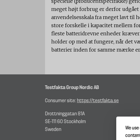
specielle (producentspecifikke) geno
meget højt forbrug er derfor udgået 
anvendelsesskala fra meget lavt til hø
store forskelle i kapacitet mellem f
fleste batteridrevne enheder kræver 
holder op med at fungere, når det væ
batterier inden for samme mærke er 
Testfakta Group Nordic AB
Consumer site:
https://testfakta.se
Drottninggatan 81A
SE–111 60 Stockholm
We use 
Sweden
content