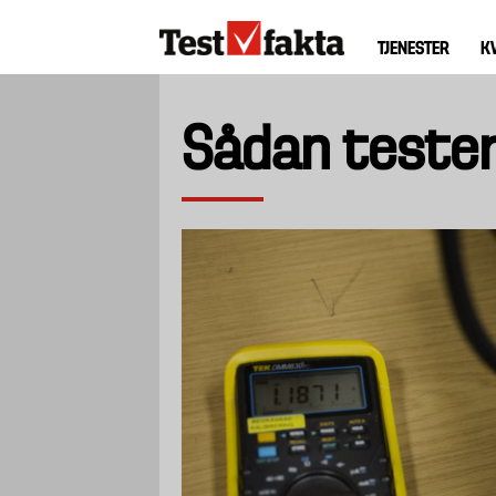
Gå
Huvudmeny
til
TJENESTER
K
ny
hovedindhold
Sådan tester 