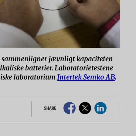
og sammenligner jævnligt kapaciteten
 alkaliske batterier. Laboratorietestene
kniske laboratorium
Intertek Semko AB
.
SHARE