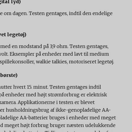
ital lyd)
me om dagen. Testen gentages, indtil den endelige
t legetøj)
n med en modstand på 3,9 ohm. Testen gentages,
 volt. Eksempler på enheder med lavt til medium
pillekonsoller, walkie talkies, motoriseret legetøj.
børste)
utter hvert 15. minut. Testen gentages indtil
på enheder med højt strømforbrug er elektrisk
amera. Applikationerne i testen er blevet
over husholdningsbrug af ikke-genopladelige AA-
nopladelige AA-batterier bruges i enheder med meget
ed meget højt forbrug bruger næsten udelukkende