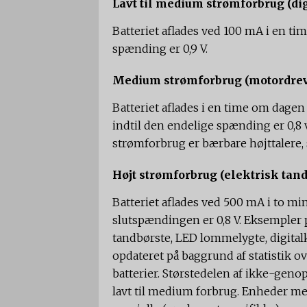
Lavt til medium strømforbrug (dig
Batteriet aflades ved 100 mA i en ti
spænding er 0,9 V.
Medium strømforbrug (motordreve
Batteriet aflades i en time om dage
indtil den endelige spænding er 0,8
strømforbrug er bærbare højttalere, s
Højt strømforbrug (elektrisk tand
Batteriet aflades ved 500 mA i to min
slutspændingen er 0,8 V. Eksempler 
tandbørste, LED lommelygte, digitalk
opdateret på baggrund af statistik 
batterier. Størstedelen af ​​ikke-ge
lavt til medium forbrug. Enheder m