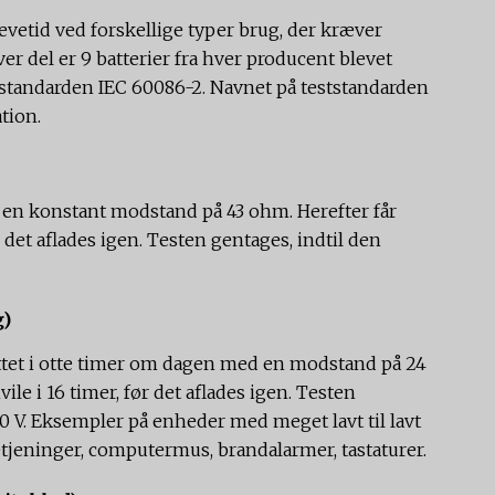
levetid ved forskellige typer brug, der kræver
ver del er 9 batterier fra hver producent blevet
l standarden IEC 60086-2. Navnet på teststandarden
tion.
d en konstant modstand på 43 ohm. Herefter får
før det aflades igen. Testen gentages, indtil den
g)
uttet i otte timer om dagen med en modstand på 24
hvile i 16 timer, før det aflades igen. Testen
0 V. Eksempler på enheder med meget lavt til lavt
etjeninger, computermus, brandalarmer, tastaturer.