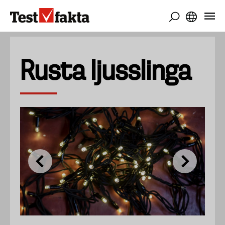
Gå
til
hovedindhold
Rusta ljusslinga