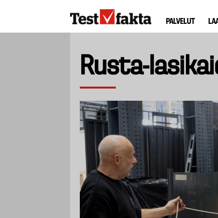
Hyppää
Huvudmeny
pääsisältöön
PALVELUT
LA
ny
Rusta-lasika