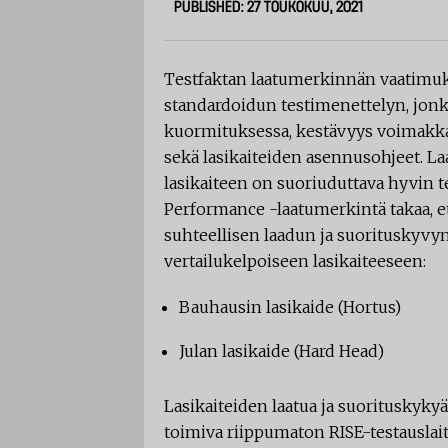
PUBLISHED: 27 TOUKOKUU, 2021
Testfaktan laatumerkinnän vaatimukse
standardoidun testimenettelyn, jonka
kuormituksessa, kestävyys voimakkai
sekä lasikaiteiden asennusohjeet. 
lasikaiteen on suoriuduttava hyvin tes
Performance -laatumerkintä takaa, et
suhteellisen laadun ja suorituskyvyn
vertailukelpoiseen lasikaiteeseen:
Bauhausin lasikaide (Hortus)
Julan lasikaide (Hard Head)
Lasikaiteiden laatua ja suorituskykyä
toimiva riippumaton RISE-testauslait