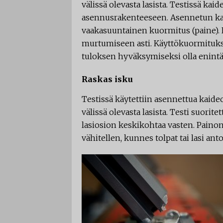
välissä olevasta lasista. Testissä kai
asennusrakenteeseen. Asennetun kai
vaakasuuntainen kuormitus (paine). K
murtumiseen asti. Käyttökuormituksen
tuloksen hyväksymiseksi olla enint
Raskas isku
Testissä käytettiin asennettua kaideo
välissä olevasta lasista. Testi suorite
lasiosion keskikohtaa vasten. Painon 
vähitellen, kunnes tolpat tai lasi anto