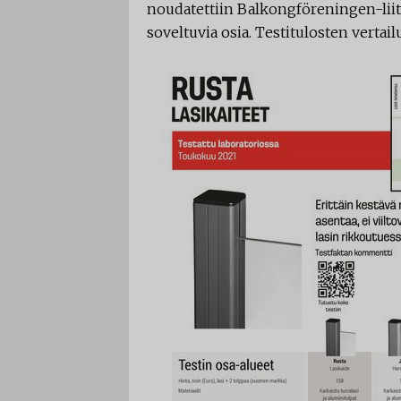
noudatettiin Balkongföreningen-liit
soveltuvia osia. Testitulosten vertail