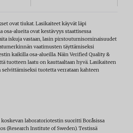
t ovat tiukat. Lasikaiteet käyvät läpi
 osa-alueita ovat kestävyys staattisessa
ta iskuja vastaan, lasin pirstoutumisominaisuudet
Laatumerkinnän vaatimusten täyttämiseksi
tin kaikilla osa-alueilla. Näin Verified Quality &
tä tuotteen laatu on kauttaaltaan hyvä. Lasikaiteen
 selvittämiseksi tuotetta verrataan kahteen
 koskevan laboratoriotestin suoritti Boråsissa
os (Research Institute of Sweden). Testissä