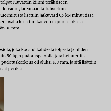
detolpat ruuvattiin kiinni teräksiseen
deosion yläreunaan kohdistettiin
uormitusta lisättiin jatkuvasti 0,5 kN minuutissa
 osalta kirjattiin kaiteen taipuma, joka sai
ään 30 mm.
siota, joka koostui kahdesta tolpasta ja niiden
ttiin 50 kg:n pudotuspainolla, jota heilutettiin
pudotuskorkeus oli aluksi 100 mm, ja sitä lisättiin
ivat periksi.