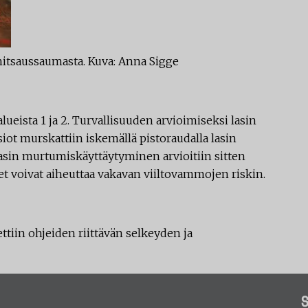
hitsaussaumasta. Kuva: Anna Sigge
-alueista 1 ja 2. Turvallisuuden arvioimiseksi lasin
iot murskattiin iskemällä pistoraudalla lasin
lasin murtumiskäyttäytyminen arvioitiin sitten
eet voivat aiheuttaa vakavan viiltovammojen riskin.
ttiin ohjeiden riittävän selkeyden ja
S