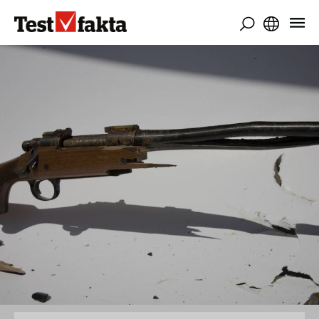
Hyppää
pääsisältöön