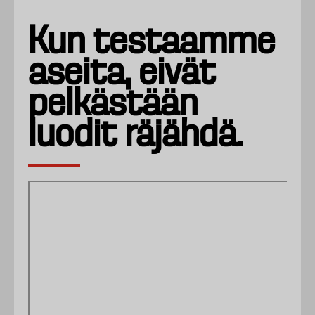
Kun testaamme
aseita, eivät
pelkästään
luodit räjähdä.