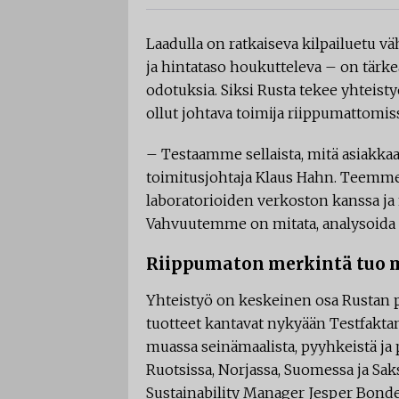
Laadulla on ratkaiseva kilpailuetu vä
ja hintataso houkutteleva – on tärke
odotuksia. Siksi Rusta tekee yhteist
ollut johtava toimija riippumattomiss
– Testaamme sellaista, mitä asiakkaat 
toimitusjohtaja Klaus Hahn. Teemme 
laboratorioiden verkoston kanssa ja
Vahvuutemme on mitata, analysoida j
Riippumaton merkintä tuo 
Yhteistyö on keskeinen osa Rustan pi
tuotteet kantavat nykyään Testfakta
muassa seinämaalista, pyyhkeistä ja 
Ruotsissa, Norjassa, Suomessa ja Sak
Sustainability Manager Jesper Bond