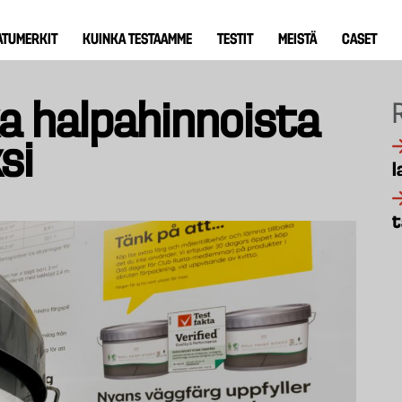
ATUMERKIT
KUINKA TESTAAMME
TESTIT
MEISTÄ
CASET
a halpahinnoista
si
l
t