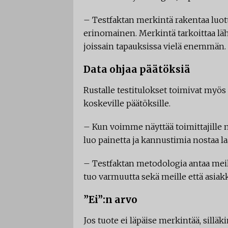
– Testfaktan merkintä rakentaa luot
erinomainen. Merkintä tarkoittaa l
joissain tapauksissa vielä enemmän.
Data ohjaa päätöksiä
Rustalle testitulokset toimivat myös 
koskeville päätöksille.
– Kun voimme näyttää toimittajille m
luo painetta ja kannustimia nostaa l
– Testfaktan metodologia antaa meil
tuo varmuutta sekä meille että asiakk
”Ei”:n arvo
Jos tuote ei läpäise merkintää, silläk