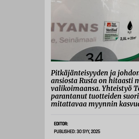
Pitkäjänteisyyden ja johd
ansiosta Rusta on hitaasti 
valikoimaansa. Yhteistyö Te
parantanut tuotteiden suor
mitattavaa myynnin kasvua 
EDITOR:
PUBLISHED: 30 SYY, 2025