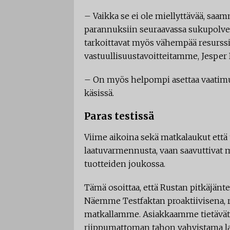
– Vaikka se ei ole miellyttävää, saam
parannuksiin seuraavassa sukupolves
tarkoittavat myös vähempää resurssi
vastuullisuustavoitteitamme, Jesper
– On myös helpompi asettaa vaatimuks
käsissä.
Paras testissä
Viime aikoina sekä matkalaukut että 
laatuvarmennusta, vaan saavuttivat my
tuotteiden joukossa.
Tämä osoittaa, että Rustan pitkäjänt
Näemme Testfaktan proaktiivisena,
matkallamme. Asiakkaamme tietävät j
riippumattoman tahon vahvistama laa