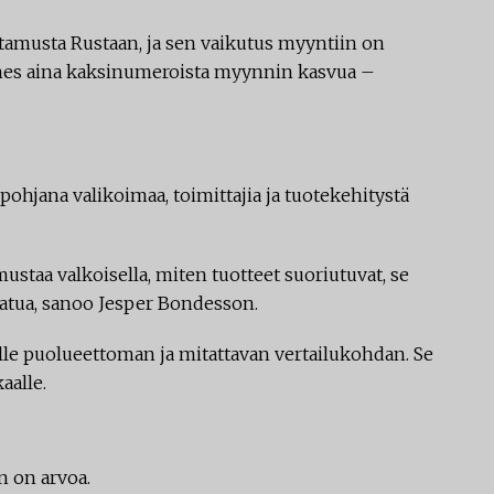
tamusta Rustaan, ja sen vaikutus myyntiin on
ähes aina kaksinumeroista myynnin kasvua –
pohjana valikoimaa, toimittajia ja tuotekehitystä
ustaa valkoisella, miten tuotteet suoriutuvat, se
aatua, sanoo Jesper Bondesson.
le puolueettoman ja mitattavan vertailukohdan. Se
aalle.
in on arvoa.