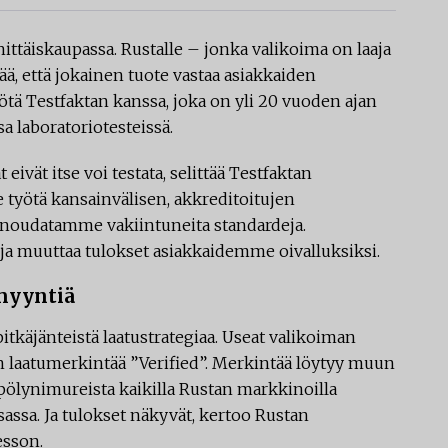
hittäiskaupassa. Rustalle – jonka valikoima on laaja
ää, että jokainen tuote vastaa asiakkaiden
yötä Testfaktan kanssa, joka on yli 20 vuoden ajan
a laboratoriotesteissä.
eivät itse voi testata, selittää Testfaktan
työtä kansainvälisen, akkreditoitujen
 noudatamme vakiintuneita standardeja.
a muuttaa tulokset asiakkaidemme oivalluksiksi.
myyntiä
tkäjänteistä laatu­strategiaa. Useat valikoiman
n laatu­merkintää ”Verified”. Merkintää löytyy muun
pölynimureista kaikilla Rustan markkinoilla
sassa. Ja tulokset näkyvät, kertoo Rustan
esson.