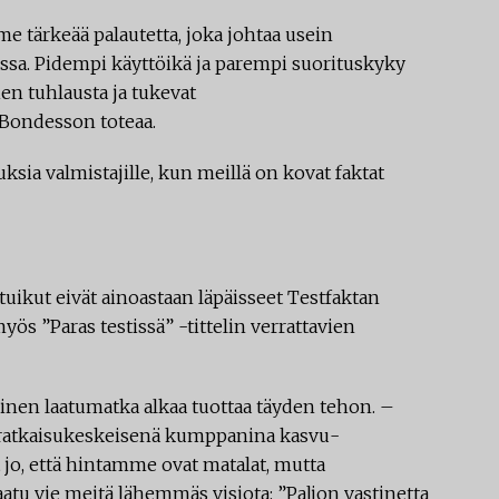
me tärkeää palautetta, joka johtaa usein
sa. Pidempi käyttöikä ja parempi suorituskyky
en tuhlausta ja tukevat
 Bondesson toteaa.
ia valmistajille, kun meillä on kovat faktat
tuikut eivät ainoastaan läpäisseet Testfaktan
ös ”Paras testissä” -tittelin verrattavien
einen laatu­matka alkaa tuottaa täyden tehon. –
 ratkaisukeskeisenä kumppanina kasvu­
o, että hintamme ovat matalat, mutta
tu vie meitä lähemmäs visiota: ”Paljon vastinetta