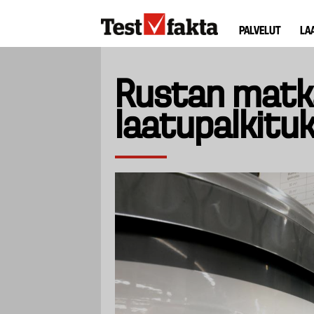
Hyppää
Huvudmeny
pääsisältöön
PALVELUT
LA
ny
Rustan matk
laatupalkituk