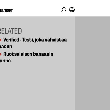
UUTISET
RELATED
Verified - Testi, joka vahvistaa
aadun
Ruotsalaisen banaanin
arina