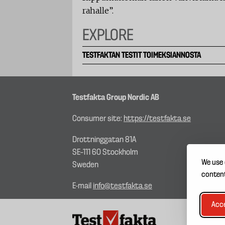
rahalle”.
EXPLORE
TESTFAKTAN TESTIT TOIMEKSIANNOSTA
Testfakta Group Nordic AB
Consumer site:
https://testfakta.se
Drottninggatan 81A
SE–111 60 Stockholm
We use 
Sweden
content
E-mail
info@testfakta.se
Acce